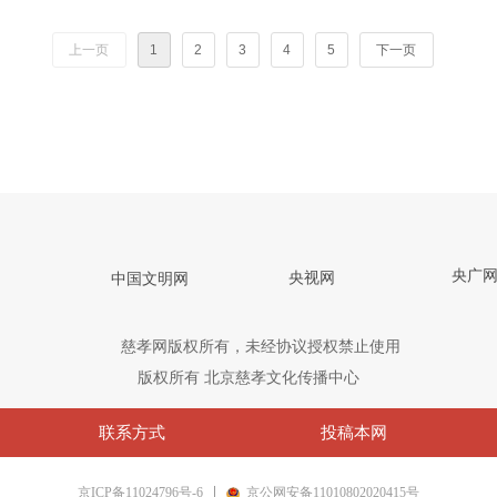
上一页
1
2
3
4
5
下一页
央广
央视网
中国文明网
慈孝网版权所有，未经协议授权禁止使用
版权所有
北京慈孝文化传播中心
联系方式
投稿本网
京ICP备11024796号-6
京公网安备11010802020415号