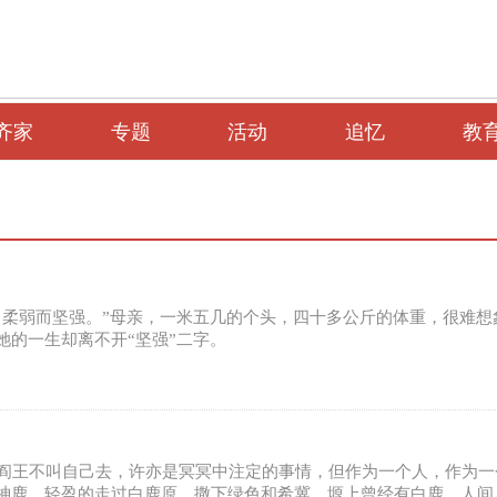
齐家
专题
活动
追忆
教
，柔弱而坚强。”母亲，一米五几的个头，四十多公斤的体重，很难
她的一生却离不开“坚强”二字。
四阎王不叫自己去，许亦是冥冥中注定的事情，但作为一个人，作为
神鹿，轻盈的走过白鹿原，撒下绿色和希冀。塬上曾经有白鹿，人间