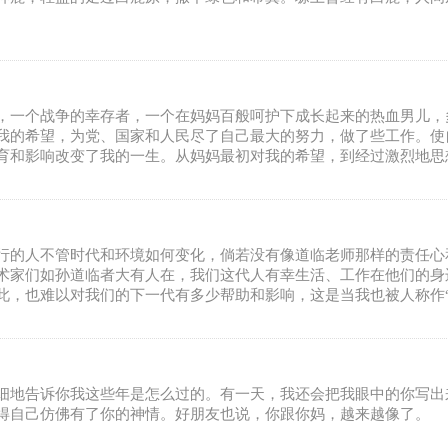
，一个战争的幸存者，一个在妈妈百般呵护下成长起来的热血男儿，
我的希望，为党、国家和人民尽了自己最大的努力，做了些工作。使
育和影响改变了我的一生。从妈妈最初对我的希望，到经过激烈地思
漓尽致地透露着母亲的平凡、伟大与对我的无限疼爱。“树欲静而风
行的人不管时代和环境如何变化，倘若没有像道临老师那样的责任心
术家们如孙道临者大有人在，我们这代人有幸生活、工作在他们的身
此，也难以对我们的下一代有多少帮助和影响，这是当我也被人称作
的从艺精神能一代代传承下去！
细地告诉你我这些年是怎么过的。有一天，我还会把我眼中的你写出
得自己仿佛有了你的神情。好朋友也说，你跟你妈，越来越像了。