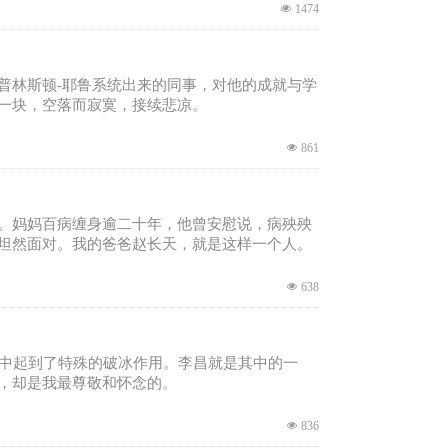
넶
1474
普林斯顿-耶鲁系统出来的同事，对他的成就与学
一块，空落而寂寞，接续悲凉。
넶
861
。妈妈百病缠身逾二十年，他曾安慰说，病殃殃
坦然面对。我的爸爸赵长天，就是这样一个人。
넶
638
程中起到了特殊的破冰作用。李昌就是其中的一
，却是我最尊敬和怀念的。
넶
836