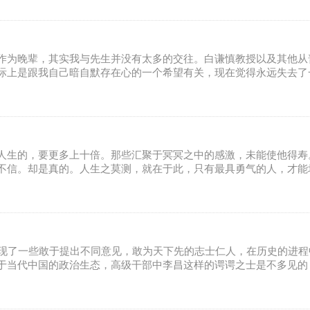
作为晚辈，其实我与先生并没有太多的交往。白谦慎教授以及其他从
际上是跟我自己暗自默存在心的一个希望有关，现在觉得永远失去了
人生的，要更多上十倍。那些汇聚于冥冥之中的感激，未能使他得寿
不信。却是真的。人生之莫测，就在于此，只有最具勇气的人，才能
出现了一些敢于提出不同意见，敢为天下先的志士仁人，在历史的进
于当代中国的政治生态，高级干部中李昌这样的谔谔之士是不多见的