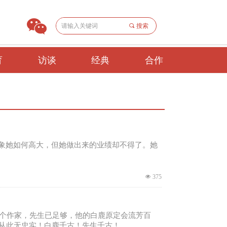
끠
搜索
育
访谈
经典
合作
想象她如何高大，但她做出来的业绩却不得了。她
넶
375
一个作家，先生已足够，他的白鹿原定会流芳百
从此无忠实！白鹿千古！先生千古！