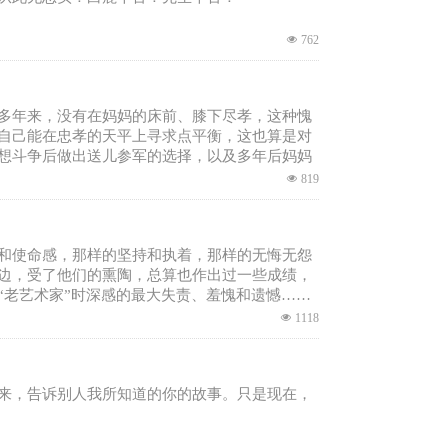
넶
762
多年来，没有在妈妈的床前、膝下尽孝，这种愧
自己能在忠孝的天平上寻求点平衡，这也算是对
想斗争后做出送儿参军的选择，以及多年后妈妈
不止，子欲养而亲不待”，这种爱只能化作永久的
넶
819
和使命感，那样的坚持和执着，那样的无悔无怨
边，受了他们的熏陶，总算也作出过一些成绩，
“老艺术家”时深感的最大失责、羞愧和遗憾……
넶
1118
来，告诉别人我所知道的你的故事。只是现在，