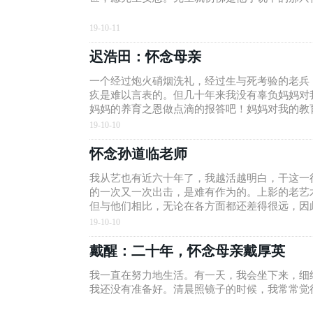
19-10-11
迟浩田：怀念母亲
一个经过炮火硝烟洗礼，经过生与死考验的老兵
疚是难以言表的。但几十年来我没有辜负妈妈对
妈妈的养育之恩做点滴的报答吧！妈妈对我的教
见到带有多处伤痛的儿子的悲与喜，这一切都淋
19-10-10
回忆和无尽的思念了。
怀念孙道临老师
我从艺也有近六十年了，我越活越明白，干这一
的一次又一次出击，是难有作为的。上影的老艺
但与他们相比，无论在各方面都还差得很远，因
在纪念道临老师逝世十周年之际，我衷心希望他
19-10-10
戴醒：二十年，怀念母亲戴厚英
我一直在努力地生活。有一天，我会坐下来，细
我还没有准备好。清晨照镜子的时候，我常常觉