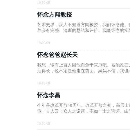
19-10-09
怀念方闻教授
艺术史界，没人不知道方闻教授，我们怀念他。
养会有完整、清晰的总结和评价。我能怀念的实
19-10-09
怀念爸爸赵长天
我想，该有上百人因他而免于灾厄吧。被他改变
活得长，说不定是他走在前面。妈妈不信，我也
19-10-08
怀念李昌
今年是改革开放40周年。改革开放之初，高层
位。古人云：众人之诺诺，不如一士之谔谔。由
19-10-08