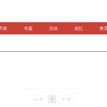
齐家
专题
活动
追忆
教
上一页
1
下一页