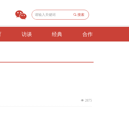
끠
搜索
育
访谈
经典
合作
넶
2875