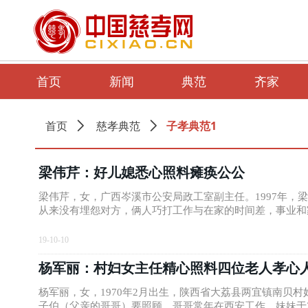
首页
新闻
典范
齐家
子孝典范1
首页
ꄲ
慈孝典范
ꄲ
梁伟芹：好儿媳悉心照料瘫痪公公
梁伟芹，女，广西岑溪市公安局政工室副主任。1997年
从来没有埋怨对方，俩人巧打工作与在家的时间差，事业和
19-10-10
杨军丽：村妇女主任精心照料四位老人孝心
杨军丽，女，1970年2月出生，陕西省大荔县两宜镇南贝
子伯（父亲的哥哥）要照顾。哥哥常年在西安工作，妹妹于