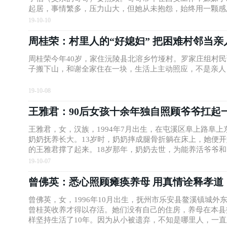
起居，事情繁多，压力山大，但她从未抱怨，始终用一颗感
19-10-10
周桂荣：村里人的“好媳妇” 把困难村邻当亲
周桂荣今年40岁，家住沅陵县北溶乡竹垭村。罗家庄组村
子搬下山，和谢全家住在一块，生活上主动照应，不是亲人
19-10-08
王雅君：90后女孩十余年独自照顾爷爷扛起
王雅君，女，汉族，1994年7月出生，在屯溪区阜上路阜
奶奶抚养长大。13岁时，奶奶摔成腿骨折躺在床上，她便
的王雅君撑了起来。18岁那年，奶奶去世，为能养活爷爷和
王雅君始终把行动不便的爷爷带在身边，理发店里经常能看到
19-10-07
范”。
曾佛英：悉心照顾瘫痪养母 用真情诠释孝道
曾佛英，女，1996年10月出生，抚州市乐安县鳌溪镇城
曾桂英收养才得以存活。她们没有自己的住房，养母在本县
样坚持生活了10年。因为从小被遗弃，不知是哪里人，一