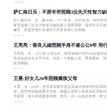
19-09-30
萨仁格日乐：不辞辛劳照顾3位先天性智力缺
萨仁格日乐，女，蒙古族，1971年生，中共党员，初中学
家里就有三位先天性智力缺陷老人需要照顾。面对生活不能
嫌弃，而是把他们当成自己的至亲用心去照顾。
19-09-28
王亮亮：善良儿媳照顾半身不遂公公8年 用
王亮亮，女，1976年10月出生，陕西省铜川市印台区城
亮亮虽然文化水平不高，但是一个善解人意、尊老爱幼、和
其乐融融。
19-09-26
王熹:好女儿26年照顾瘫痪父母
王熹，女，40岁，贵州省安顺市普定县城关镇南华社区居
亲，初中毕业她就离开学校，跟随父亲背上母亲四处寻医问
导尿管，每天帮助母亲排便，用手一点一点地往外抠；帮父
19-09-26