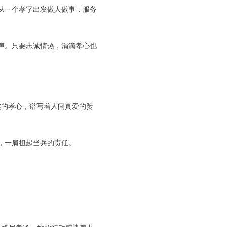
从一个孝字出发做人做事，服务
声。只要志诚情热，涓滴孝心也
的孝心，谱写着人间真爱的赞
，一肩担起当兵的责任。