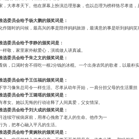
，大孝孝天下。他在屏幕上扮演总理形象，也以总理为榜样恪尽孝道，
推选委员会给予杨大鹏的颁奖词是：
作随时的问候，最高兴的事是陪伴妈妈旅游，最满意的事是听到妈妈笑
推选委员会给予李静的颁奖词是：
样敬，家里家外献爱心，演戏做人讲真诚。
推选委员会给予朱之文的颁奖词是：
病，口渴时舍不得吃一根2分钱的冰棍。一个出身农民的歌者，以最朴实
推选委员会给予王伍福的颁奖词是：
学习像朱总司令一样生活。尽孝从幼年开始，一肩分担父母的生活重担
推选委员会给予王璐瑶的颁奖词是：
孝女。她以无悔的行动诠释了人间真爱，父女情深。
推选委员会给予刘大成的颁奖词是：
连续守候病床前，用孝心挽救了老人的生命。他作为一
为，把孝心融入平凡的生活。
推选委员会给予黄婉秋的颁奖词是：