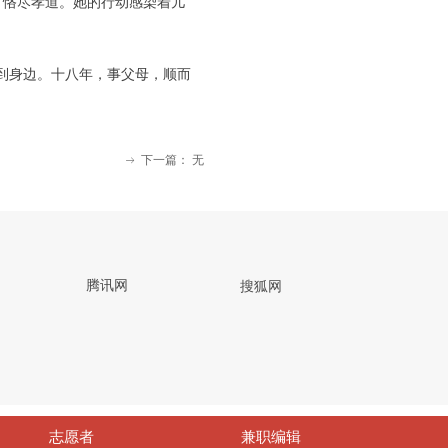
 恪尽孝道。她的行动感染着儿
到身边。十八年，事父母，顺而
下一篇：
无
ꁹ
网
腾讯网
搜狐网
志愿者
兼职编辑