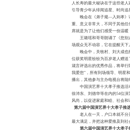
人长寿的最大秘诀在于这些老人
引导青少年从绯闻追星、时尚追
晚会在《弟子规—入则孝》诵
重、意义非常大，不同于其他任
席就是为了让他们感受一份温暖
王璐瑶和哥哥朗诵了《您别走》
场观众无不动容，它在提醒天下
晚会中，关牧村、刘大成也纷
位获奖明星纷纷为百岁老人赠送
箴言评选出的优秀作品，将举行隆
我爱您”，所有到场领导、明星和
播出，其他参与主办电视台将陆
中国演艺界十大孝子推选活动
徐沛东、刘德华等在内的54位
风尚，以促进家庭和睦、社会和
第六届中国演艺界十大孝子推选
老人在一天，户口本就不分开
最大满足，并把这种爱推及到社
第六届中国演艺界十大孝子