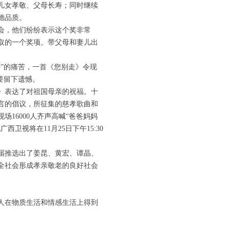
儿女孝敬、父母长寿；同时继续
德品质。
会，他们纷纷表示这个奖非常
取的一个奖项。带父母和妻儿出
”的痛苦，一首《您别走》令现
要留下遗憾。
》表达了对祖国母亲的祝福。十
言的倡议，所征集的慈孝歌曲和
16000人齐声高喊“爸爸妈妈
视将在11月25日下午15:30
届推选出了姜昆、黄宏、谭晶、
全社会形成孝亲敬老的良好社会
人在物质生活和情感生活上得到