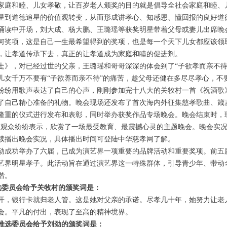
家庭和睦、儿女孝敬，让百岁老人颁奖的目的就是倡导全社会家庭和睦、
星到道德追星的价值观转变，从而形成讲孝心、知感恩、懂回报的良好道
读中开场，刘大成、杨大鹏、王璐瑶等获奖明星带着父母或妻儿出席晚
何奖项，这是自己一生最希望得到的奖项，也是每一个天下儿女都应该领
，让孝道传承下去，真正的让孝道成为家庭和睦的促进剂。
，对已经过世的父亲，王璐瑶和哥哥深深的体会到了“子欲孝而亲不待
儿女千万不要有“子欲养而亲不待”的痛苦，趁父母还健在多尽尽孝心，不
纷用歌声表达了自己的心声，刚刚参加完十八大的关牧村一首《祝酒歌
了自己精心准备的礼物。晚会现场还发布了首次海内外征集慈孝歌曲、箴
重的仪式进行发布和表彰，同时举办获奖作品专场晚会。晚会结束时，现场
观众纷纷表示，欣赏了一场最受教育、最震撼心灵的主题晚会。晚会实况广西卫
续播出晚会实况，具体播出时间可登陆中华慈孝网了解。
成功举办了六届，已成为演艺界一项重要的品牌活动和重要奖项。前五
演艺界明星孝子。此活动旨在通过演艺界这一特殊群体，引导青少年、带动
谐。
委员会给予关牧村的颁奖词是：
，银行卡就归老人管。这是她对父亲的承诺。尽孝几十年，她努力让老
会。平凡的付出，表现了至高的精神境界。
推选委员会给予刘劲的颁奖词是：