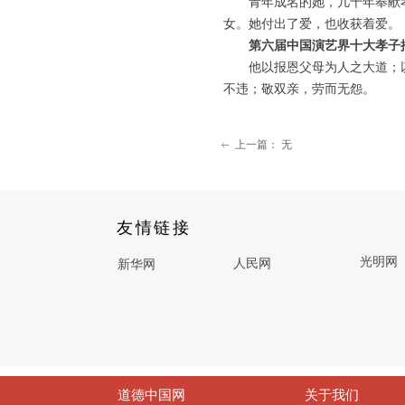
青年成名的她，几十年奉献孝心
女。她付出了爱，也收获着爱。
第六届中国演艺界十大孝子
他以报恩父母为人之大道；以
不违；敬双亲，劳而无怨。
上一篇：
无
ꂃ
友情链接
光明网
人民网
新华网
道德中国网
关于我们