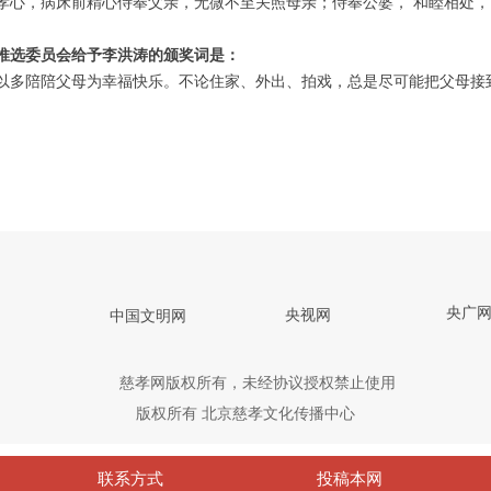
，病床前精心侍奉父亲，无微不至关照母亲；侍奉公婆， 和睦相处，
推选委员会给予李洪涛的颁奖词是：
多陪陪父母为幸福快乐。不论住家、外出、拍戏，总是尽可能把父母接
央广
央视网
中国文明网
慈孝网版权所有，未经协议授权禁止使用
版权所有
北京慈孝文化传播中心
联系方式
投稿本网