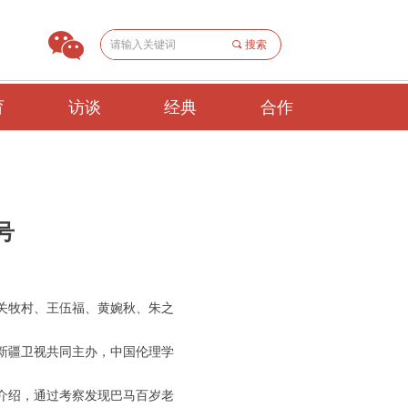
끠
搜索
育
访谈
经典
合作
号
、关牧村、王伍福、黄婉秋、朱之
新疆卫视共同主办，中国伦理学
介绍，通过考察发现巴马百岁老