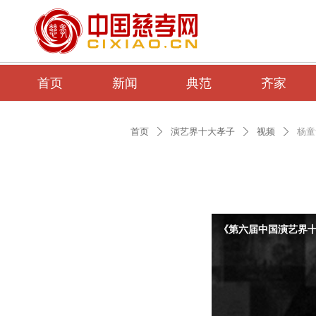
首页
新闻
典范
齐家
首页
演艺界十大孝子
视频
杨童
ꄲ
ꄲ
ꄲ