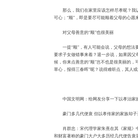
那么，我们在家里应该怎样尽孝呢？我认
可心；“顺”，即是要尽可能顺着父母的心愿
对父母善意的“顺”也很美丽
一提“顺”，有人可能会说，父母的想
要求子女做错事来着？退一步说，如果因父
候，你来点善意的“顺”岂不也是很美丽的，可
草心，报得三春晖”呢？说得难听点，其人
中国文明网：给网友分享一下以孝治家
豪门多几代便衰 但以孝传家的家族却子
肖群忠：宋代理学家朱熹在其《家规》
和财富著称的豪门大户大多历经几代便告衰