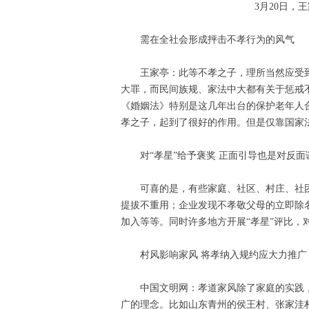
3月20日，
需在全社会形成抨击不孝行为的风气
王家亭：此等不孝之子，理所当然应受
大罪，而民间族规、家法中大都有关于惩戒
《婚姻法》特别是这几年出台的保护老年人
孝之子，起到了很好的作用。但是仅靠国家
对“孝星”给予褒奖 正面引导也是对反面
可喜的是，有些家庭、社区、村庄、社
提拔不重用；企业发现不孝敬父母的立即除
加入等等。同时许多地方开展“孝星”评比，
村风影响家风 将孝纳入规约应大力推广
中国文明网：孝道家风除了家庭的实践
广的理念。比如山东青州的侯王村、张家洼