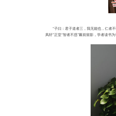
“子曰：君子道者三，我无能也，仁者不
凤轩”正堂“智者不惑”匾前留影，学者读书