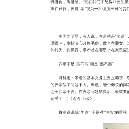
饥进食，渴进汤。”现在我们不见得非要生
重在践行，要将“孝”视为一种理所应当的责
中国文明网：有人说，孝道就是“笑道”
话很冲，发帖决心改掉毛病，做个孝顺女。
的行为。您觉得，尽孝难在哪里？在家里应
养亲不是“能不能”而是“愿不愿”
肖群忠：孝道的基本义务主要是养亲、
的养亲似乎问题不大。当然，能否养亲的问
之子弃亲不养。在养亲问题解决后，最重要
别乎？”（《论语·为政》）
将孝道说成“笑道” 正是对“悦亲”的重视