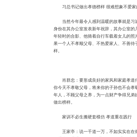
习总书记做出孝德榜样 很难想象不爱家
当然今年最令人感到温暖的故事就是习近
身份在其办公室发表新年祝辞，其办公室的
年轻时的合影、他骑着自行车载着女儿的照
果一个人不孝顺父母、不热爱家人、不善待
样。
肖群忠：要形成良好的家风和家庭孝道
你今天不孝敬父母，将来你的子孙也不会孝敬
年人，不顾父母之养，为一点财产争得兄弟
做出榜样。
家训不必生搬硬套模仿 孝道重在践行
王家亭：说一千道一万，不如实实在在