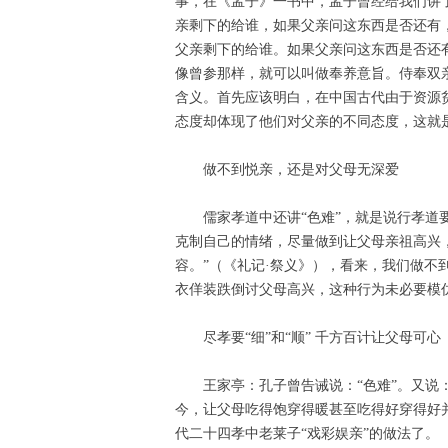
事，在《孟子》一书中，孟子曾经给我们讲
亲剩下的给谁，如果父亲问这东西是否还有
父亲剩下的给谁。如果父亲问这东西是否还
像曾参那样，就可以叫做奉养意旨。侍奉双
含义。首先应该明白，在中国古代由于资源
态度却体现了他们对父亲的不同态度，这就
做不到悦亲，还是对父母无深爱
儒家孝道中还讲“色难”，就是说行孝道
克制自己的情绪，尽量做到让父母亲祖高兴
容。”（《礼记·祭义》），看来，我们做不
衣佯装跌倒讨父母高兴，这种行为未必要模
尽孝要“细”和“顺” 千方百计让父母可心
王家亭：孔子曾告诫说：“色难”。又说
今，让父母吃得饱穿得暖甚至吃得好穿得好
代二十四孝中老莱子“戏彩娱亲”的做法了。