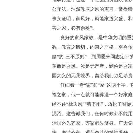
公守法、浩然敦厚之风的熏习，常得崇
事实证明，家风好，就能家道兴盛、和
善之家，必有余殃”。
良好的家风家教，是中华文明的重
教，教育之殷切，约束之严格，至今传
腰”的“三不原则”，到周恩来同志定下
革命是吾风。汝是无产者，勤俭是吾宗
国大义的无我境界，留给我们弥足珍贵
仔细看一看“家”和“冢”这两个字
福之家，低一点就可能葬送一个好家庭
经不住“枕边风”“膝下雨”，放松了警
泥沼。这告诫我们，任何时候都不能用
治国必先齐家，齐家必先修身。广大党
家、廉洁齐家、艰苦奋斗的精神养分，