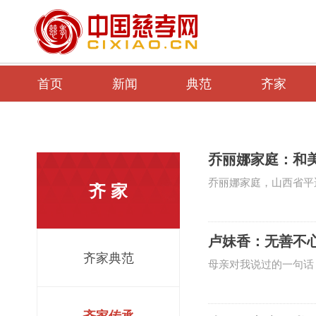
首页
新闻
典范
齐家
乔丽娜家庭：和美
乔丽娜家庭，山西省平
齐 家
园”，从事民间艺术脸
有关部门策划组织三届
卢妹香：无善不
卖，所得收益全部捐助
齐家典范
母亲对我说过的一句话
个“嫂娘”，所谓“嫂
天，爷爷就去世了。随