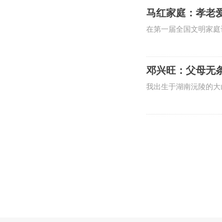
缘。母亲的祖上，是山
马红家庭：孝老
马乱，身怀家国情怀，
在第一届全国文明家庭
泪，马红坚定地说，“
让所有人都意想不到的
邓兴旺：父母无
我出生于湖南沅陵的大
方”。东边雪峰山奔腾