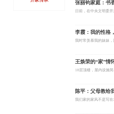
齐家传承
张丽钧家庭：书
小的孩子，这么多口人
日前，在中央文明委开
开滦一中校长张丽钧的
墟诗人”，出版个人诗
李霞：我的性格
利50余项。儿媳杨嫣
我时常羡慕我的妹妹，
极大影响。然而，命运
俊潇洒，尤其是骑着那
王焕荣的“家”情
响，我对待工作的态度
18层顶楼，屋内设施
荣的家，感受到满满的
和谐的大“家”。30多
陈平：父母教给
我们家的家风不是写在
的一生一世。父亲的祖